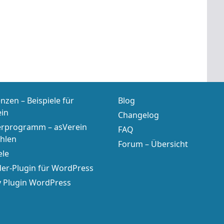
nzen – Beispiele für
Blog
ein
Changelog
erprogramm – asVerein
FAQ
hlen
Forum – Übersicht
ele
er-Plugin für WordPress
y Plugin WordPress