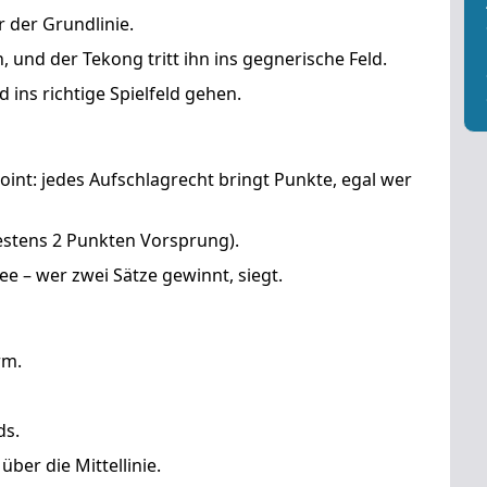
r der Grundlinie.
 an, und der Tekong
tritt
ihn ins gegnerische Feld.
nd
ins richtige Spielfeld
gehen.
Point
: jedes Aufschlagrecht bringt Punkte, egal wer
stens 2 Punkten Vorsprung).
ree
– wer zwei Sätze gewinnt, siegt.
rm
.
ds.
t über die Mittellinie
.