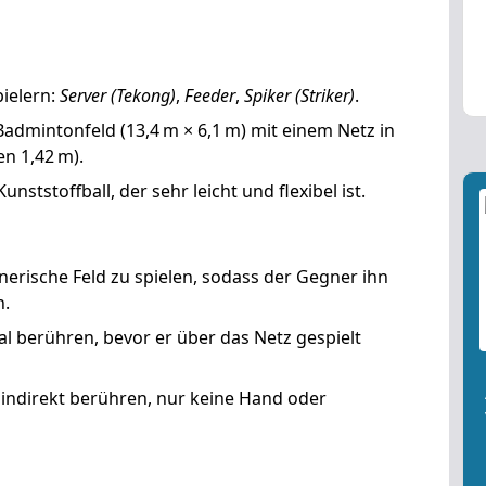
pielern
:
Server (Tekong)
,
Feeder
,
Spiker (Striker)
.
Badmintonfeld
(13,4 m × 6,1 m) mit einem Netz in
n 1,42 m).
Kunststoffball
, der sehr leicht und flexibel ist.
nerische Feld
zu spielen, sodass der Gegner ihn
.
al
berühren, bevor er über das Netz gespielt
 indirekt
berühren, nur
keine Hand oder