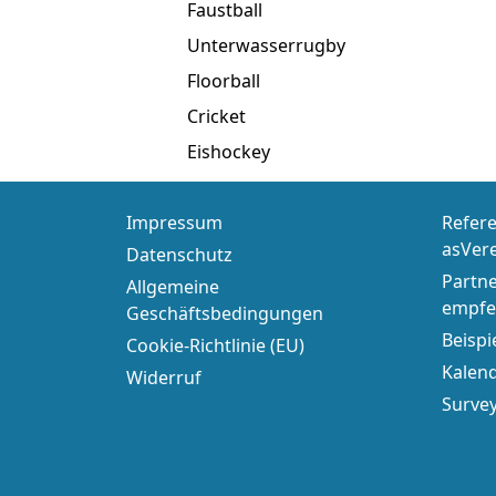
Faustball
Unterwasserrugby
Floorball
Cricket
Eishockey
Impressum
Refere
asVer
Datenschutz
Partn
Allgemeine
empfe
Geschäftsbedingungen
Beispi
Cookie-Richtlinie (EU)
Kalend
Widerruf
Surve