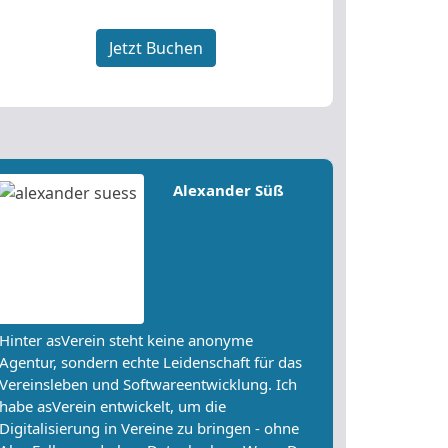
Jetzt Buchen
Alexander Süß
Hinter asVerein steht keine anonyme
Agentur, sondern echte Leidenschaft für das
Vereinsleben und Softwareentwicklung. Ich
habe asVerein entwickelt, um die
Digitalisierung in Vereine zu bringen - ohne