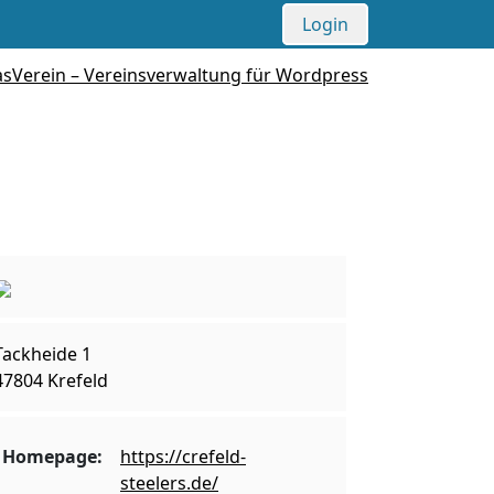
Login
Tackheide 1
47804 Krefeld
Homepage:
https://crefeld-
steelers.de/