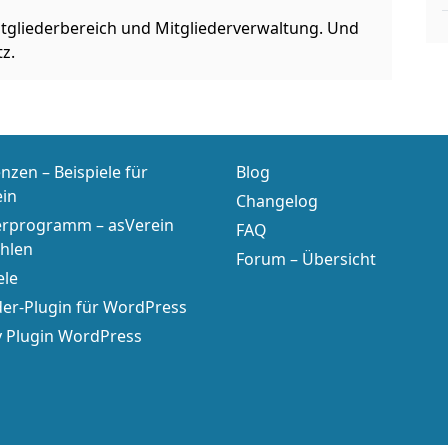
itgliederbereich und Mitgliederverwaltung. Und
z.
nzen – Beispiele für
Blog
ein
Changelog
erprogramm – asVerein
FAQ
hlen
Forum – Übersicht
ele
er-Plugin für WordPress
y Plugin WordPress