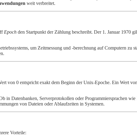
anwendungen
weit verbreitet.
ff
Epoch
den Startpunkt der Zählung beschreibt. Der 1. Januar 1970 gi
Betriebssystems, um Zeitmessung und -berechnung auf Computern zu st
en.
ert von 0 entspricht exakt dem Beginn der Unix-Epoche. Ein Wert vo
 Ob in Datenbanken, Serverprotokollen oder Programmiersprachen wie Py
timmungen von Dateien oder Ablaufzeiten in Systemen.
rere Vorteile: