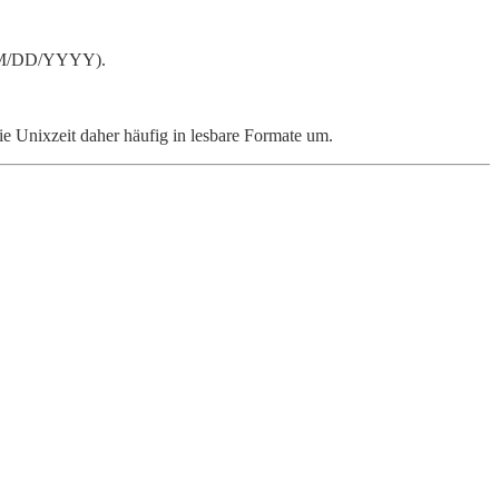
. MM/DD/YYYY).
e Unixzeit daher häufig in lesbare Formate um.