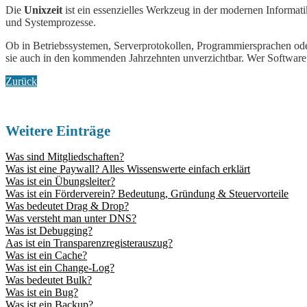
Die
Unixzeit
ist ein essenzielles Werkzeug in der modernen Informat
und Systemprozesse.
Ob in Betriebssystemen, Serverprotokollen, Programmiersprachen oder
sie auch in den kommenden Jahrzehnten unverzichtbar. Wer Software o
Zurück
Weitere Einträge
Was sind Mitgliedschaften?
Was ist eine Paywall? Alles Wissenswerte einfach erklärt
Was ist ein Übungsleiter?
Was ist ein Förderverein? Bedeutung, Gründung & Steuervorteile
Was bedeutet Drag & Drop?
Was versteht man unter DNS?
Was ist Debugging?
Aas ist ein Transparenzregisterauszug?
Was ist ein Cache?
Was ist ein Change-Log?
Was bedeutet Bulk?
Was ist ein Bug?
Was ist ein Backup?