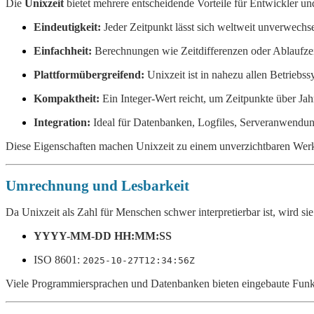
Die
Unixzeit
bietet mehrere entscheidende Vorteile für Entwickler u
Eindeutigkeit:
Jeder Zeitpunkt lässt sich weltweit unverwechsel
Einfachheit:
Berechnungen wie Zeitdifferenzen oder Ablaufzeit
Plattformübergreifend:
Unixzeit ist in nahezu allen Betriebs
Kompaktheit:
Ein Integer-Wert reicht, um Zeitpunkte über Jah
Integration:
Ideal für Datenbanken, Logfiles, Serveranwendu
Diese Eigenschaften machen Unixzeit zu einem unverzichtbaren Wer
Umrechnung und Lesbarkeit
Da Unixzeit als Zahl für Menschen schwer interpretierbar ist, wird sie
YYYY-MM-DD HH:MM:SS
ISO 8601:
2025-10-27T12:34:56Z
Viele Programmiersprachen und Datenbanken bieten eingebaute Funkti