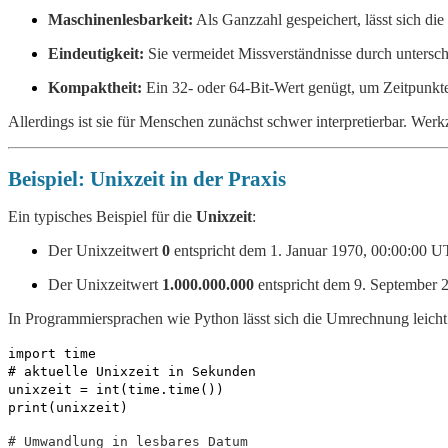
Maschinenlesbarkeit:
Als Ganzzahl gespeichert, lässt sich di
Eindeutigkeit:
Sie vermeidet Missverständnisse durch unte
Kompaktheit:
Ein 32- oder 64-Bit-Wert genügt, um Zeitpunkte
Allerdings ist sie für Menschen zunächst schwer interpretierbar. Wer
Beispiel: Unixzeit in der Praxis
Ein typisches Beispiel für die
Unixzeit
:
Der Unixzeitwert
0
entspricht dem 1. Januar 1970, 00:00:00 U
Der Unixzeitwert
1.000.000.000
entspricht dem 9. September 
In Programmiersprachen wie Python lässt sich die Umrechnung leicht
import
time
# aktuelle Unixzeit in Sekunden
unixzeit =
int
(time.time())
print
(unixzeit)
# Umwandlung in lesbares Datum