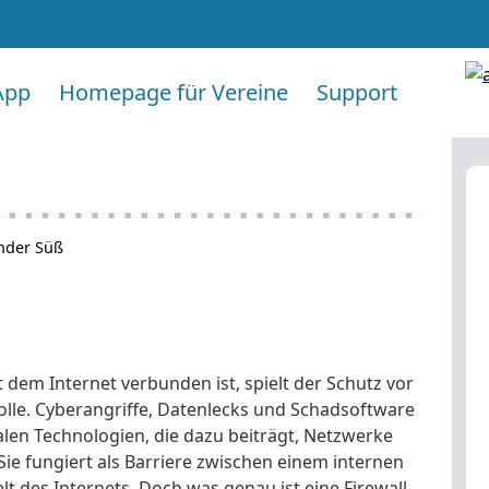
App
Homepage für Vereine
Support
nder Süß
it dem Internet verbunden ist, spielt der Schutz vor
lle. Cyberangriffe, Datenlecks und Schadsoftware
alen Technologien, die dazu beiträgt, Netzwerke
 Sie fungiert als Barriere zwischen einem internen
 des Internets. Doch was genau ist eine Firewall,