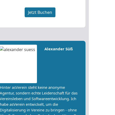
Jetzt Buchen
Alexander Süß
Hinter asVerein steht keine anonyme
Agentur, sondern echte Leidenschaft für das
Vereinsleben und Softwareentwicklung. Ich
habe asVerein entwickelt, um die
Digitalisierung in Vereine zu bringen - ohne