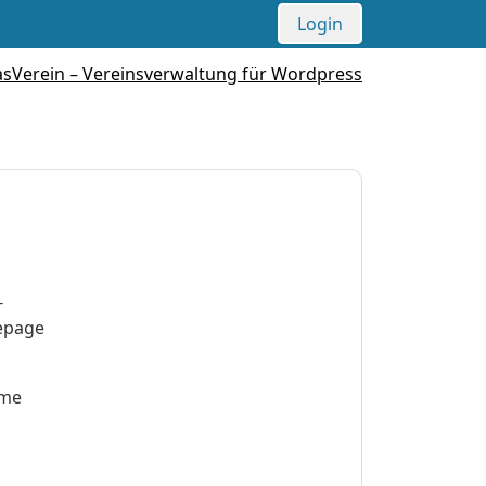
Login
-
epage
eme