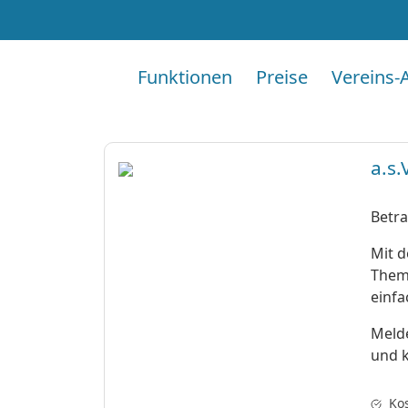
Funktionen
Preise
Vereins-
a.s.
Betra
Mit d
Them
einfa
Melde
und k
Ko