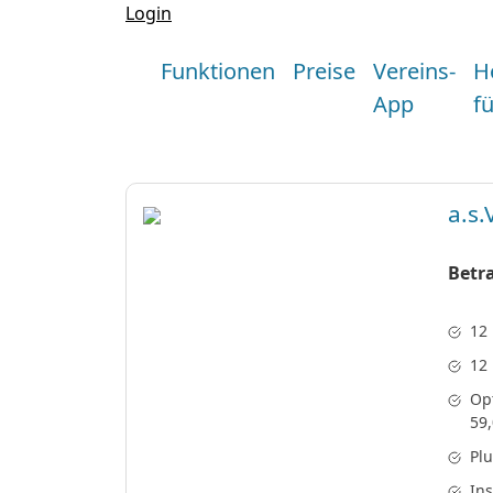
Login
Funktionen
Preise
Vereins-
H
App
f
a.s.
Betra
12
12
Op
59,
Plu
In