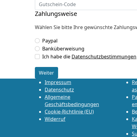
Zahlungsweise
Wählen Sie bitte Ihre gewünschte Zahlungs
Paypal
Banküberweisung
Ich habe die
Datenschutzbestimmungen
Weiter
Impressum
Re
Datenschutz
as
Allgemeine
P
Geschäftsbedingungen
e
Cookie-Richtlinie (EU)
Be
Widerruf
Ka
W
Su