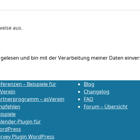
weise aus.
gelesen und bin mit der Verarbeitung meiner Daten einver
ferenzen – Beispiele für
Blog
Verein
Changelog
artnerprogramm – asVerein
FAQ
mpfehlen
Forum – Übersicht
ispiele
lender-Plugin für
ordPress
rvey Plugin WordPress