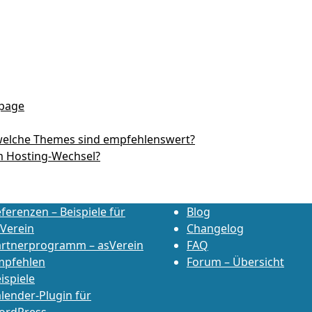
epage
 welche Themes sind empfehlenswert?
 Hosting-Wechsel?
ferenzen – Beispiele für
Blog
Verein
Changelog
artnerprogramm – asVerein
FAQ
mpfehlen
Forum – Übersicht
ispiele
lender-Plugin für