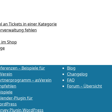
l an Tickets in einer Kategorie
erverwaltung fehlen
d im Shop
ige
ferenzen – Beispiele für
Blog
Verein
Changelog
artnerprogramm – asVerein
FAQ
mpfehlen
Forum – Übersicht
ispiele
lender-Plugin für
ordPress
rvey Plugin WordPress