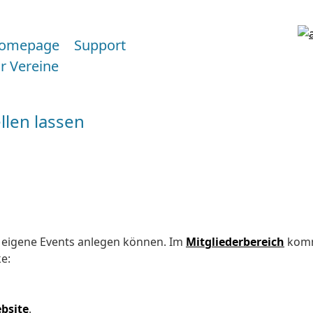
omepage
Support
ür Vereine
llen lassen
er eigene Events anlegen können. Im
Mitgliederbereich
kommt
e:
bsite
.