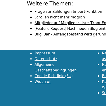
Weitere Themen:
Frage zur Zahlungen Import-Funktion
Scrollen nicht mehr möglich
Mitglieder auf Mitglieder-Liste (Front-E
[Feature Request] Nach neuen Blog ein
Bug: Bank Anfangsbestand wird gerund
Impressum
Re
Datenschutz
as
Allgemeine
P
Geschäftsbedingungen
e
Cookie-Richtlinie (EU)
Be
Widerruf
Ka
W
Su