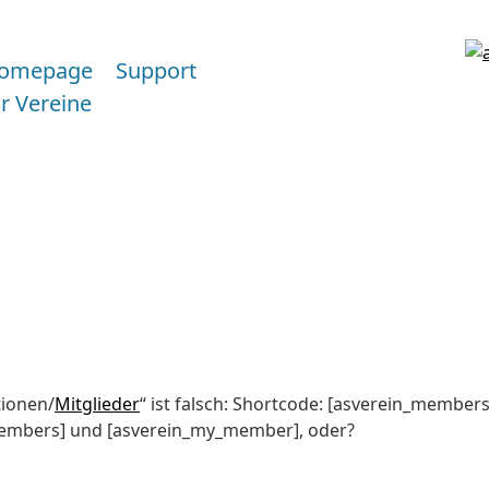
omepage
Support
ür Vereine
ionen/
Mitglieder
“ ist falsch: Shortcode: [asverein_members
members] und [asverein_my_member], oder?