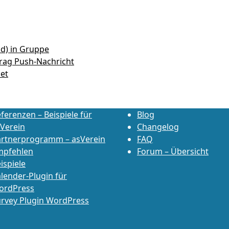
nd) in Gruppe
trag Push-Nachricht
et
ferenzen – Beispiele für
Blog
Verein
Changelog
artnerprogramm – asVerein
FAQ
mpfehlen
Forum – Übersicht
ispiele
lender-Plugin für
ordPress
rvey Plugin WordPress