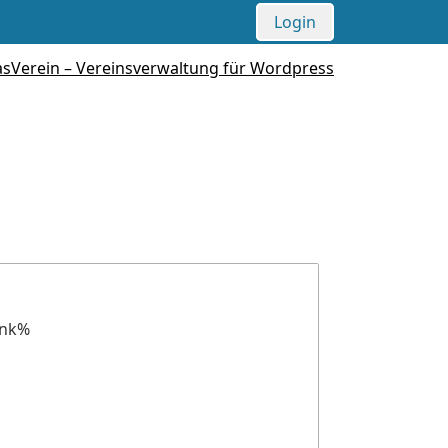
Login
ink%