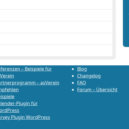
ferenzen – Beispiele für
Blog
Verein
Changelog
artnerprogramm – asVerein
FAQ
mpfehlen
Forum – Übersicht
ispiele
lender-Plugin für
ordPress
rvey Plugin WordPress