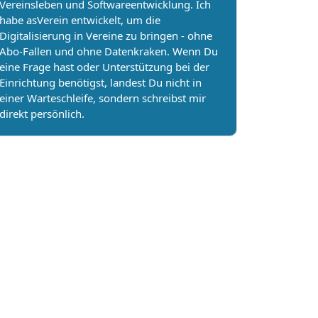
Vereinsleben und Softwareentwicklung. Ich
habe asVerein entwickelt, um die
Digitalisierung in Vereine zu bringen - ohne
Abo-Fallen und ohne Datenkraken. Wenn Du
eine Frage hast oder Unterstützung bei der
Einrichtung benötigst, landest Du nicht in
einer Warteschleife, sondern schreibst mir
direkt persönlich.