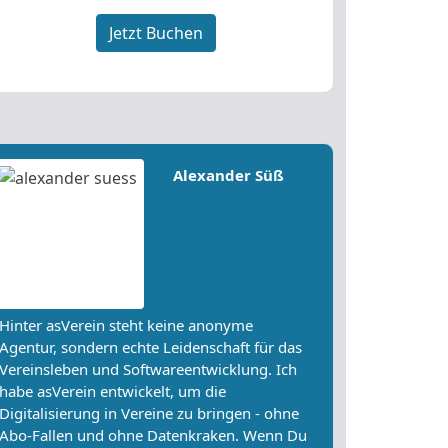
Jetzt Buchen
Alexander Süß
Hinter asVerein steht keine anonyme
Agentur, sondern echte Leidenschaft für das
Vereinsleben und Softwareentwicklung. Ich
habe asVerein entwickelt, um die
Digitalisierung in Vereine zu bringen - ohne
Abo-Fallen und ohne Datenkraken. Wenn Du