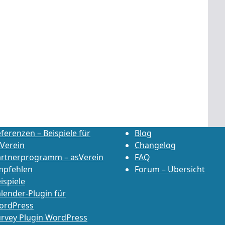
ferenzen – Beispiele für
Blog
Verein
Changelog
artnerprogramm – asVerein
FAQ
mpfehlen
Forum – Übersicht
ispiele
lender-Plugin für
ordPress
rvey Plugin WordPress