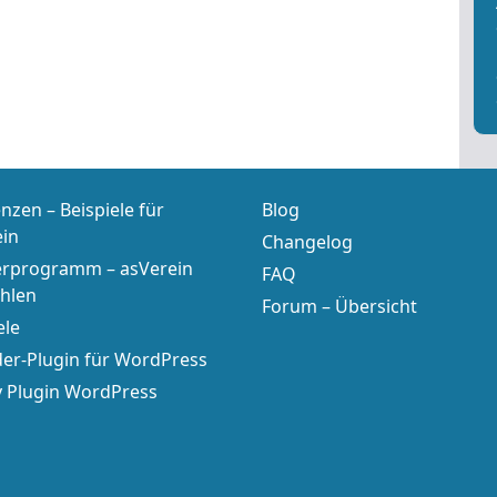
nzen – Beispiele für
Blog
ein
Changelog
erprogramm – asVerein
FAQ
hlen
Forum – Übersicht
ele
er-Plugin für WordPress
y Plugin WordPress