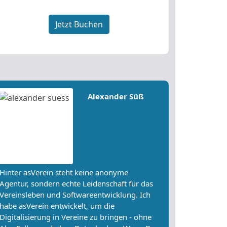
Jetzt Buchen
Alexander Süß
Hinter asVerein steht keine anonyme
Agentur, sondern echte Leidenschaft für das
Vereinsleben und Softwareentwicklung. Ich
habe asVerein entwickelt, um die
Digitalisierung in Vereine zu bringen - ohne