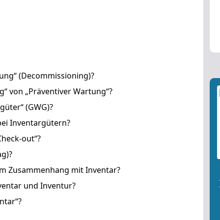
ung“ (Decommissioning)?
g“ von „Präventiver Wartung“?
sgüter“ (GWG)?
ei Inventargütern?
Check-out“?
ag)?
im Zusammenhang mit Inventar?
ventar und Inventur?
ntar“?