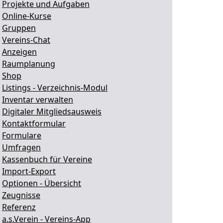
.
Projekte und Aufgaben
.
Online-Kurse
.
Gruppen
.
Vereins-Chat
.
Anzeigen
.
Raumplanung
.
Shop
.
Listings - Verzeichnis-Modul
.
Inventar verwalten
.
Digitaler Mitgliedsausweis
.
Kontaktformular
.
Formulare
.
Umfragen
.
Kassenbuch für Vereine
.
Import-Export
.
Optionen - Übersicht
.
Zeugnisse
.
Referenz
.
a.s.Verein - Vereins-App