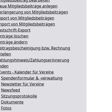
itgliedsbeitrag bearbeiten
eue Mitgliedsbeiträge anlegen
erlängerung von Mitgliedsbeiträgen
xport von Mitgliedsbeiträgen
mport von Mitgliedsbeiträgen
astschrift-Export
inträge löschen
inträge ändern
eitragsbescheinigung bzw. Rechnung
tellen
ahlungshinweis/Zahlungserinnerung
nden
Events - Kalender für Vereine
.
Spendenformular & -verwaltung
.
Newsletter für Vereine
.
Newsfeed
.
Sitzungsprotokolle
.
Dokumente
.
Fotos