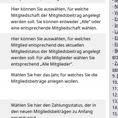
-
M
-
N
Hier können Sie auswählen, für welche
-
V
Mitgliedschaft der Mitgliedsbeitrag angelegt
-
E
werden soll. Sie können entweder „Alle“ oder
-
I
eine entsprechende Mitgliedschaft wählen.
-
L
-
E
Hier können Sie auswählen, für welches
-
E
Mitglied entsprechend des aktuellen
-
B
Mitgliedstatus der Mitgliedsbeitrag angelegt
ers
werden soll. Für alle Mitglieder wählen Sie
-
Z
entsprechend „Alle Mitglieder“.
se
Wählen Sie hier das Jahr, für welches Sie die
9.
Mitgliedsbeiträge anlegen wollen.
10
11
12
13
Wählen Sie hier den Zahlungsstatus, der in
14
den neuen Mitgliedsbeiträgen zu Anfang
15
gesetzt wird.