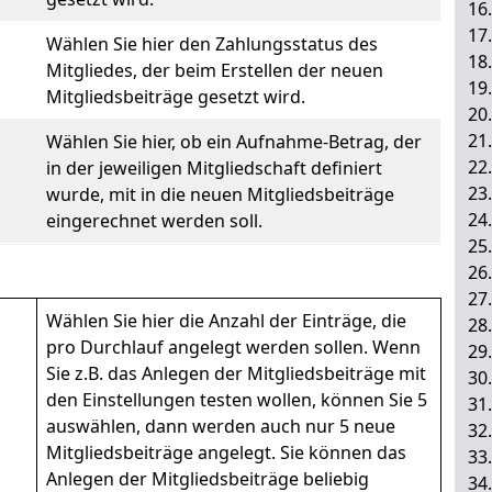
16
17
Wählen Sie hier den Zahlungsstatus des
18
Mitgliedes, der beim Erstellen der neuen
19
Mitgliedsbeiträge gesetzt wird.
20
21
Wählen Sie hier, ob ein Aufnahme-Betrag, der
22
in der jeweiligen Mitgliedschaft definiert
23
wurde, mit in die neuen Mitgliedsbeiträge
24
eingerechnet werden soll.
25
26
27
Wählen Sie hier die Anzahl der Einträge, die
28
pro Durchlauf angelegt werden sollen. Wenn
29
Sie z.B. das Anlegen der Mitgliedsbeiträge mit
30
den Einstellungen testen wollen, können Sie 5
31
auswählen, dann werden auch nur 5 neue
32
Mitgliedsbeiträge angelegt. Sie können das
33
Anlegen der Mitgliedsbeiträge beliebig
34