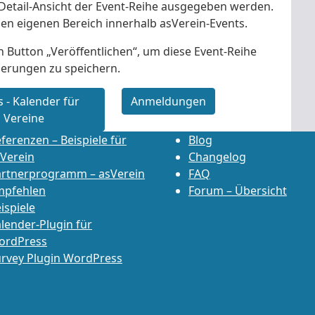
r Detail-Ansicht der Event-Reihe ausgegeben werden.
nen eigenen Bereich innerhalb asVerein-Events.
n Button „Veröffentlichen“, um diese Event-Reihe
derungen zu speichern.
s - Kalender für
Anmeldungen
Vereine
ferenzen – Beispiele für
Blog
Verein
Changelog
artnerprogramm – asVerein
FAQ
mpfehlen
Forum – Übersicht
ispiele
lender-Plugin für
ordPress
rvey Plugin WordPress