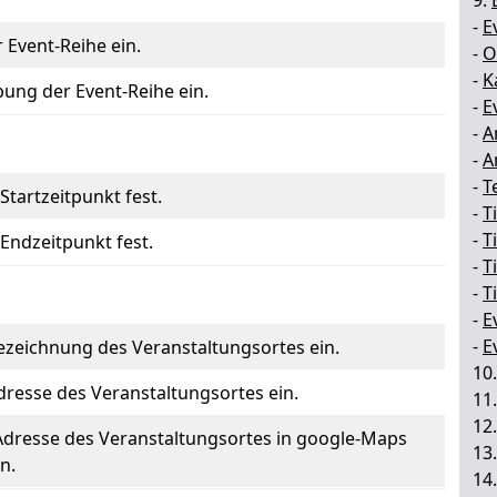
9.
-
E
r Event-Reihe ein.
-
O
-
K
bung der Event-Reihe ein.
-
E
-
A
-
A
-
T
Startzeitpunkt fest.
-
T
-
T
 Endzeitpunkt fest.
-
T
-
T
-
E
-
E
Bezeichnung des Veranstaltungsortes ein.
10
Adresse des Veranstaltungsortes ein.
11
12
 Adresse des Veranstaltungsortes in google-Maps
13
n.
14