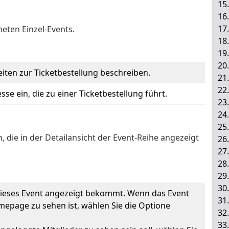
15
16
17
neten Einzel-Events.
18
19
20
iten zur Ticketbestellung beschreiben.
21
22
se ein, die zu einer Ticketbestellung führt.
23
24
25
, die in der Detailansicht der Event-Reihe angezeigt
26
27
28
29
30
 dieses Event angezeigt bekommt. Wenn das Event
31
omepage zu sehen ist, wählen Sie die Optione
32
33