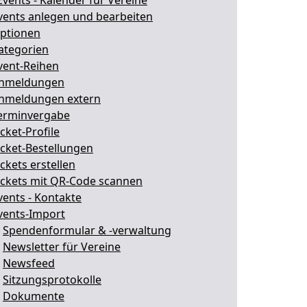
Events - Kalender für Vereine
vents anlegen und bearbeiten
ptionen
ategorien
vent-Reihen
nmeldungen
nmeldungen extern
erminvergabe
icket-Profile
icket-Bestellungen
ickets erstellen
ickets mit QR-Code scannen
vents - Kontakte
vents-Import
.
Spendenformular & -verwaltung
.
Newsletter für Vereine
.
Newsfeed
.
Sitzungsprotokolle
.
Dokumente