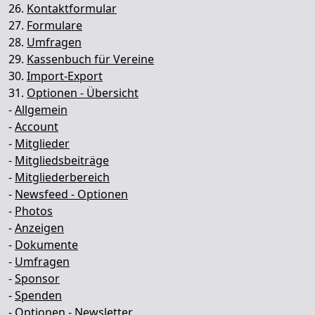
26.
Kontaktformular
27.
Formulare
28.
Umfragen
29.
Kassenbuch für Vereine
30.
Import-Export
31.
Optionen - Übersicht
-
Allgemein
-
Account
-
Mitglieder
-
Mitgliedsbeiträge
-
Mitgliederbereich
-
Newsfeed - Optionen
-
Photos
-
Anzeigen
-
Dokumente
-
Umfragen
-
Sponsor
-
Spenden
-
Optionen - Newsletter