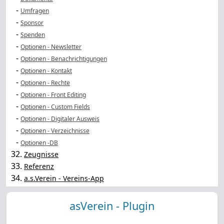
-
Umfragen
-
Sponsor
-
Spenden
-
Optionen - Newsletter
-
Optionen - Benachrichtigungen
-
Optionen - Kontakt
-
Optionen - Rechte
-
Optionen - Front Editing
-
Optionen - Custom Fields
-
Optionen - Digitaler Ausweis
-
Optionen - Verzeichnisse
-
Optionen -DB
32.
Zeugnisse
33.
Referenz
34.
a.s.Verein - Vereins-App
asVerein - Plugin